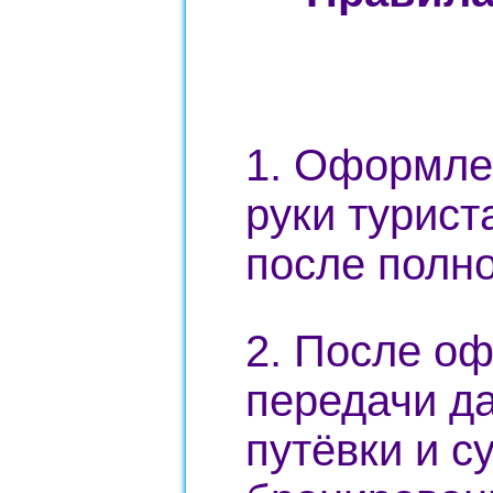
1. Оформлен
руки турист
после полно
2. После о
передачи д
путёвки и с