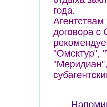
года.
Агентствам 
договора с 
рекомендуе
"Омсктур", "
"Меридиан",
субагентск
Напомин