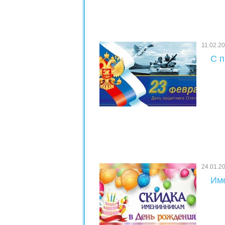
11.02.2
С п
24.01.2
Име