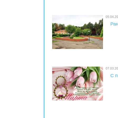
05.04.2
Ран
07.03.2
С п