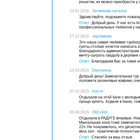
решетки, их можно приобрести у
12.01.2016
Литвинова наталья
Здравствуйте, подскажите пожалу
Ответ:
Добрый день. У нас есть б
профессиональных тюбингов у нас
17.12.2015
харламова
Это наша самая любимая турбаза!
суеты,столько хочется написать 
благодарность администраторам 
мечту-сыграть свадьбу в деревне
Ответ:
Благодарим Вас за такие ис
13.10.2015
Екатерина
Добрый день! Замечательная тур б
положите резиновые коврики, очен
07.10.2015
Настя
Отдыхали на этой базе с молодым
проще купить. Ходили в баню, то
03.08.2015
ОКСАНА
Отдыхала в РАДУГЕ впервые. Ном
Мангальная зона тоже замечатель
22ч. Не понравилось, что дискоте
весь зал - практически полность
Ответ:
Спасибо за ваш отзыв.