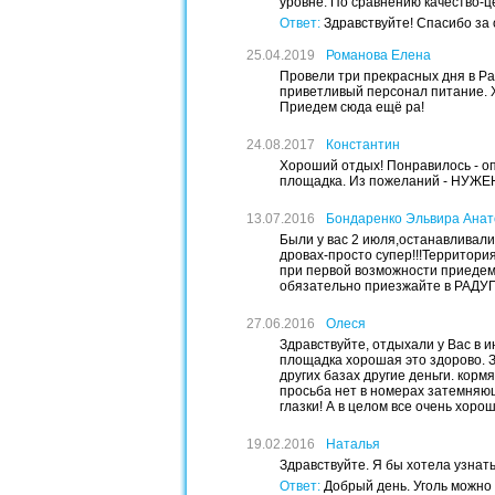
уровне. По сравнению качество-цена
Ответ:
Здравствуйте! Спасибо за 
25.04.2019
Романова Елена
Провели три прекрасных дня в Ра
приветливый персонал питание. 
Приедем сюда ещё ра!
24.08.2017
Константин
Хороший отдых! Понравилось - оп
площадка. Из пожеланий - НУЖЕН
13.07.2016
Бондаренко Эльвира Анат
Были у вас 2 июля,останавливали
дровах-просто супер!!!Территория
при первой возможности приедем 
обязательно приезжайте в РАДУГ
27.06.2016
Олеся
Здравствуйте, отдыхали у Вас в и
площадка хорошая это здорово. З
других базах другие деньги. кор
просьба нет в номерах затемняющ
глазки! А в целом все очень хоро
19.02.2016
Наталья
Здравствуйте. Я бы хотела узнат
Ответ:
Добрый день. Уголь можно 