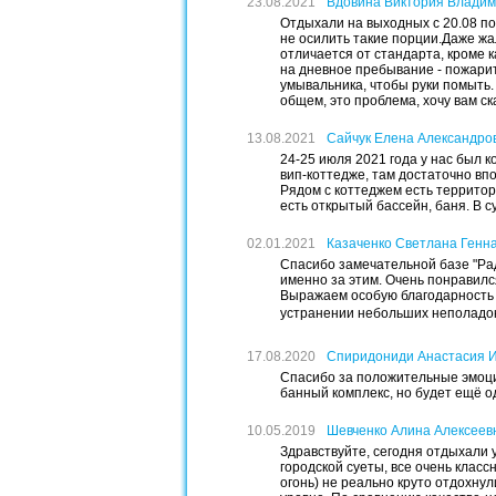
23.08.2021
Вдовина Виктория Влади
Отдыхали на выходных с 20.08 по 
не осилить такие порции.Даже жал
отличается от стандарта, кроме к
на дневное пребывание - пожарит
умывальника, чтобы руки помыть. 
общем, это проблема, хочу вам ска
13.08.2021
Сайчук Елена Александро
24-25 июля 2021 года у нас был к
вип-коттедже, там достаточно в
Рядом с коттеджем есть территор
есть открытый бассейн, баня. В с
02.01.2021
Казаченко Светлана Генн
Спасибо замечательной базе "Рад
именно за этим. Очень понравилс
Выражаем особую благодарность 
устранении небольших неполадок
17.08.2020
Спиридониди Анастасия 
Спасибо за положительные эмоции!
банный комплекс, но будет ещё о
10.05.2019
Шевченко Алина Алексеев
Здравствуйте, сегодня отдыхали у
городской суеты, все очень клас
огонь) не реально круто отдохну