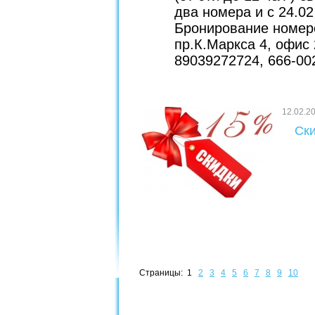
два номера и с 24.0
Бронирование номер
пр.К.Маркса 4, офис
89039272724, 666-002
12.02.2
Ски
Страницы:
1
2
3
4
5
6
7
8
9
10